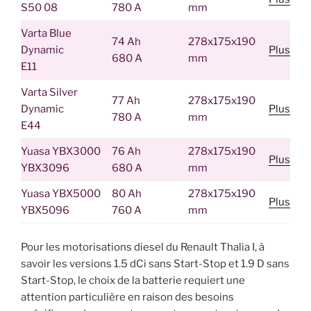
S50 08
780 A
mm
Varta Blue
74 Ah
278x175x190
Dynamic
Plus
680 A
mm
E11
Varta Silver
77 Ah
278x175x190
Dynamic
Plus
780 A
mm
E44
Yuasa YBX3000
76 Ah
278x175x190
Plus
YBX3096
680 A
mm
Yuasa YBX5000
80 Ah
278x175x190
Plus
YBX5096
760 A
mm
Pour les motorisations diesel du Renault Thalia I, à
savoir les versions 1.5 dCi sans Start-Stop et 1.9 D sans
Start-Stop, le choix de la batterie requiert une
attention particulière en raison des besoins