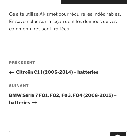
Ce site utilise Akismet pour réduire les indésirables.
En savoir plus sur la façon dont les données de vos
commentaires sont traitées
.
Navigation
Article
PRÉCÉDENT
de
précédent
Citroën C1 I (2005-2014) – batteries
l’article
Article
SUIVANT
suivant
BMW Série 7 F01, F02, F03, F04 (2008-2015) –
batteries
Recherche