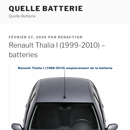
Aller
QUELLE BATTERIE
au
Quelle Batterie
contenu
principal
PUBLIÉ
FÉVRIER 27, 2026
PAR
REDACTION
LE
Renault Thalia I (1999-2010) –
batteries