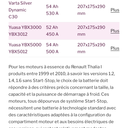
Varta Silver
54 Ah
207x175x190
Dynamic
Plus
530 A
mm
C30
Yuasa YBX3000
52 Ah
207x175x190
Plus
YBX3012
450 A
mm
Yuasa YBX5000
54 Ah
207x175x190
Plus
YBX5012
500 A
mm
Pour les moteurs à essence du Renault Thalia I
produits entre 1999 et 2010, à savoir les versions 1.2,
1.4, 1.6 sans Start-Stop, le choix de la batterie doit
répondre à des critères précis concernant la taille, la
capacité et la puissance de démarrage à froid. Ces
moteurs, tous dépourvus de système Start-Stop,
nécessitent une batterie à technologie standard avec
des caractéristiques adaptées à la configuration du
compartiment moteur et aux besoins électriques de