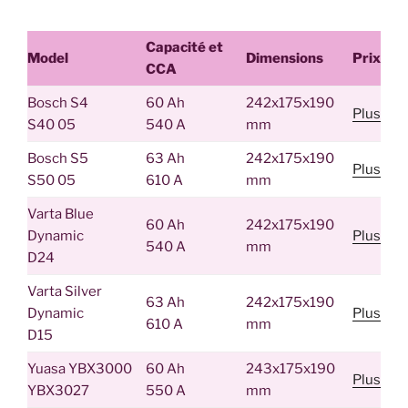
Capacité et
Model
Dimensions
Prix
CCA
Bosch S4
60 Ah
242x175x190
Plus
S40 05
540 A
mm
Bosch S5
63 Ah
242x175x190
Plus
S50 05
610 A
mm
Varta Blue
60 Ah
242x175x190
Dynamic
Plus
540 A
mm
D24
Varta Silver
63 Ah
242x175x190
Dynamic
Plus
610 A
mm
D15
Yuasa YBX3000
60 Ah
243x175x190
Plus
YBX3027
550 A
mm