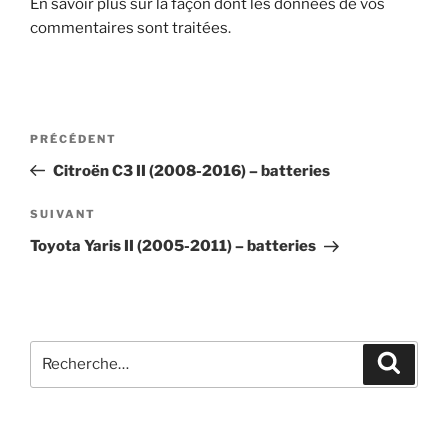
En savoir plus sur la façon dont les données de vos
commentaires sont traitées
.
Navigation
Article
PRÉCÉDENT
de
précédent
Citroën C3 II (2008-2016) – batteries
l’article
Article
SUIVANT
suivant
Toyota Yaris II (2005-2011) – batteries
Recherche
Recher
pour
: