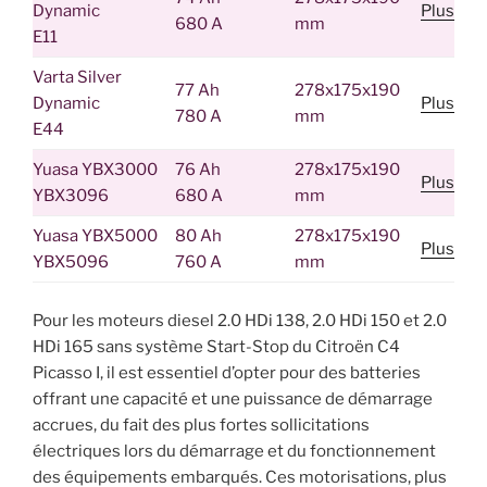
Dynamic
Plus
680 A
mm
E11
Varta Silver
77 Ah
278x175x190
Dynamic
Plus
780 A
mm
E44
Yuasa YBX3000
76 Ah
278x175x190
Plus
YBX3096
680 A
mm
Yuasa YBX5000
80 Ah
278x175x190
Plus
YBX5096
760 A
mm
Pour les moteurs diesel 2.0 HDi 138, 2.0 HDi 150 et 2.0
HDi 165 sans système Start-Stop du Citroën C4
Picasso I, il est essentiel d’opter pour des batteries
offrant une capacité et une puissance de démarrage
accrues, du fait des plus fortes sollicitations
électriques lors du démarrage et du fonctionnement
des équipements embarqués. Ces motorisations, plus