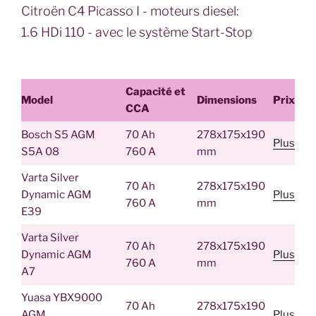
Citroën C4 Picasso I - moteurs diesel:
1.6 HDi 110 - avec le système Start-Stop
Capacité et
Model
Dimensions
Prix
CCA
Bosch S5 AGM
70 Ah
278x175x190
Plus
S5A 08
760 A
mm
Varta Silver
70 Ah
278x175x190
Dynamic AGM
Plus
760 A
mm
E39
Varta Silver
70 Ah
278x175x190
Dynamic AGM
Plus
760 A
mm
A7
Yuasa YBX9000
70 Ah
278x175x190
AGM
Plus