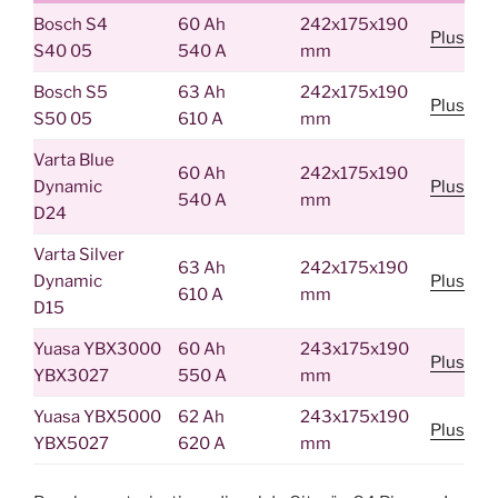
Bosch S4
60 Ah
242x175x190
Plus
S40 05
540 A
mm
Bosch S5
63 Ah
242x175x190
Plus
S50 05
610 A
mm
Varta Blue
60 Ah
242x175x190
Dynamic
Plus
540 A
mm
D24
Varta Silver
63 Ah
242x175x190
Dynamic
Plus
610 A
mm
D15
Yuasa YBX3000
60 Ah
243x175x190
Plus
YBX3027
550 A
mm
Yuasa YBX5000
62 Ah
243x175x190
Plus
YBX5027
620 A
mm