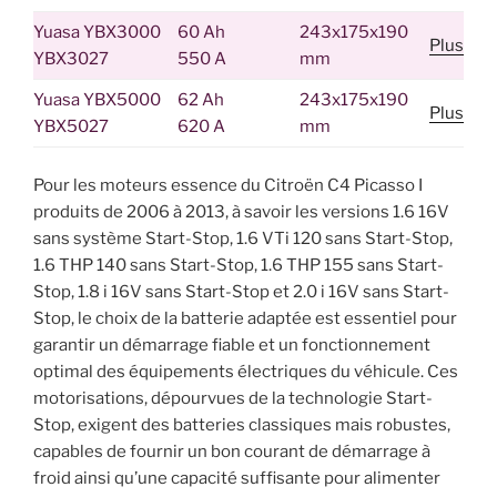
Yuasa YBX3000
60 Ah
243x175x190
Plus
YBX3027
550 A
mm
Yuasa YBX5000
62 Ah
243x175x190
Plus
YBX5027
620 A
mm
Pour les moteurs essence du Citroën C4 Picasso I
produits de 2006 à 2013, à savoir les versions 1.6 16V
sans système Start-Stop, 1.6 VTi 120 sans Start-Stop,
1.6 THP 140 sans Start-Stop, 1.6 THP 155 sans Start-
Stop, 1.8 i 16V sans Start-Stop et 2.0 i 16V sans Start-
Stop, le choix de la batterie adaptée est essentiel pour
garantir un démarrage fiable et un fonctionnement
optimal des équipements électriques du véhicule. Ces
motorisations, dépourvues de la technologie Start-
Stop, exigent des batteries classiques mais robustes,
capables de fournir un bon courant de démarrage à
froid ainsi qu’une capacité suffisante pour alimenter