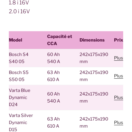
1.8 i 16V
2.0 i 16V
Capacité et
Model
Dimensions
Prix
CCA
Bosch S4
60 Ah
242x175x190
Plus
S40 05
540 A
mm
Bosch S5
63 Ah
242x175x190
Plus
S50 05
610 A
mm
Varta Blue
60 Ah
242x175x190
Dynamic
Plus
540 A
mm
D24
Varta Silver
63 Ah
242x175x190
Dynamic
Plus
610 A
mm
D15