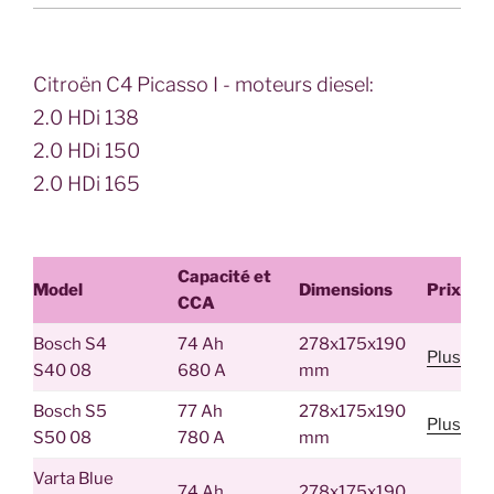
Citroën C4 Picasso I - moteurs diesel:
2.0 HDi 138
2.0 HDi 150
2.0 HDi 165
Capacité et
Model
Dimensions
Prix
CCA
Bosch S4
74 Ah
278x175x190
Plus
S40 08
680 A
mm
Bosch S5
77 Ah
278x175x190
Plus
S50 08
780 A
mm
Varta Blue
74 Ah
278x175x190